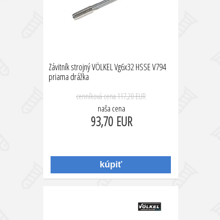
Závitník strojný VÖLKEL Vg6x32 HSSE V794
priama drážka
cenníková cena
117,20 EUR
naša cena
93,70 EUR