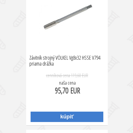
Závitník strojný VÖLKEL Vg8x32 HSSE V794
priama drážka
cenníková cena
119,60 EUR
naša cena
95,70 EUR