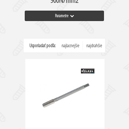
900N/mm2
Parametre
Usporiadať podľa:
najlacnejšie
najdrahšie