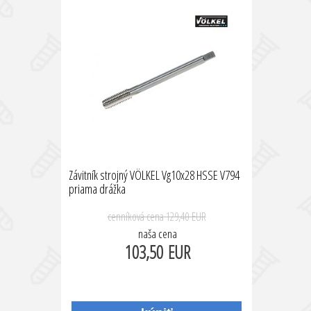
Závitník strojný VÖLKEL Vg10x28 HSSE V794
priama drážka
cenníková cena
129,40 EUR
naša cena
103,50 EUR