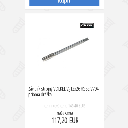
Závitník strojný VÖLKEL Vg12x26 HSSE V794
priama drážka
cenníková cena
146,40 EUR
naša cena
117,20 EUR