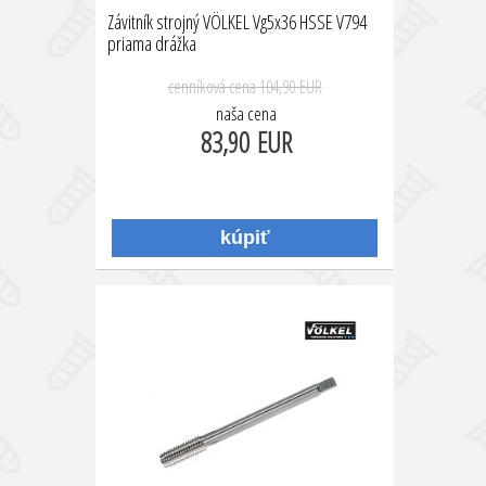
Závitník strojný VÖLKEL Vg5x36 HSSE V794
priama drážka
cenníková cena
104,90 EUR
naša cena
83,90 EUR