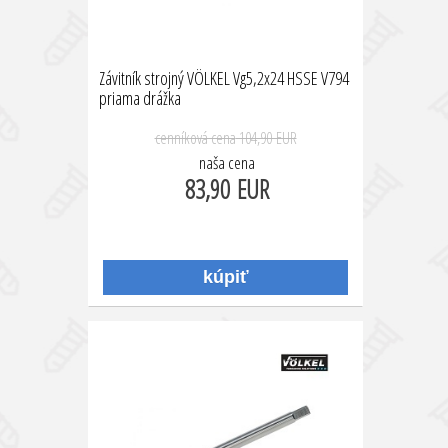
Závitník strojný VÖLKEL Vg5,2x24 HSSE V794
priama drážka
cenníková cena
104,90 EUR
naša cena
83,90 EUR