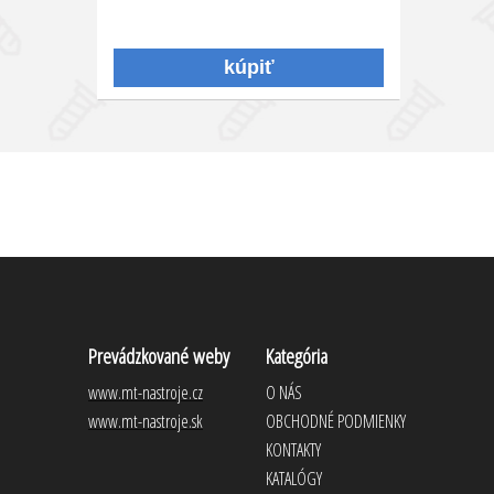
Prevádzkované weby
Kategória
www.mt-nastroje.cz
O NÁS
www.mt-nastroje.sk
OBCHODNÉ PODMIENKY
KONTAKTY
KATALÓGY