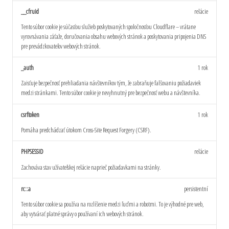
__cfruid
relácie
Tento súbor cookie je súčasťou služieb poskytovaných spoločnosťou Cloudflare – vrátane
vyrovnávania záťaže, doručovania obsahu webových stránok a poskytovania pripojenia DNS
pre prevádzkovateľov webových stránok.
_auth
1 rok
Zaisťuje bezpečnosť prehliadania návštevníkov tým, že zabraňuje falšovaniu požiadaviek
medzi stránkami. Tento súbor cookie je nevyhnutný pre bezpečnosť webu a návštevníka.
csrftoken
1 rok
Pomáha predchádzať útokom Cross-Site Request Forgery (CSRF).
PHPSESSID
relácie
Zachováva stav užívateľskej relácie naprieč požiadavkami na stránky.
rc::a
persistentní
Tento súbor cookie sa používa na rozlíšenie medzi ľuďmi a robotmi. To je výhodné pre web,
aby vytvárať platné správy o používaní ich webových stránok.