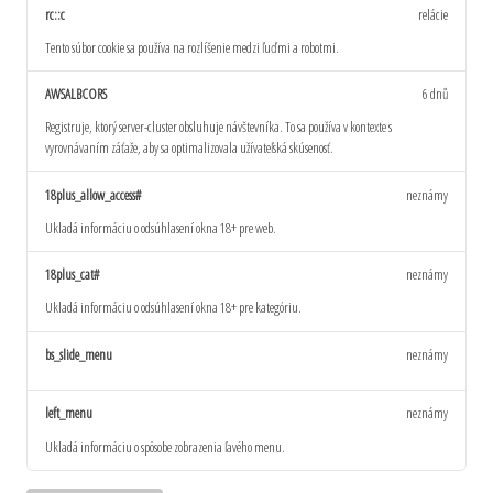
rc::c
relácie
Tento súbor cookie sa používa na rozlíšenie medzi ľuďmi a robotmi.
AWSALBCORS
6 dnů
Registruje, ktorý server-cluster obsluhuje návštevníka. To sa používa v kontexte s
vyrovnávaním záťaže, aby sa optimalizovala užívateľská skúsenosť.
18plus_allow_access#
neznámy
Ukladá informáciu o odsúhlasení okna 18+ pre web.
18plus_cat#
neznámy
Ukladá informáciu o odsúhlasení okna 18+ pre kategóriu.
bs_slide_menu
neznámy
left_menu
neznámy
Ukladá informáciu o spôsobe zobrazenia ľavého menu.