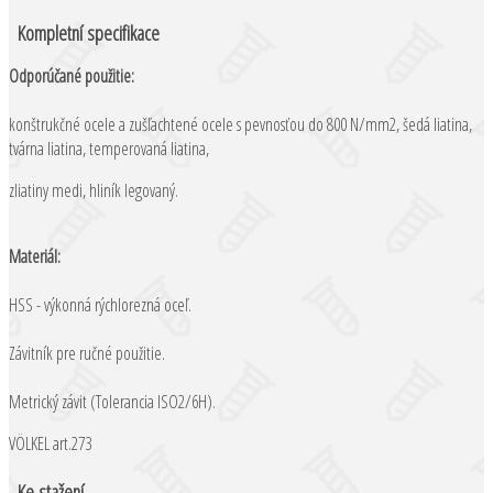
Kompletní specifikace
Odporúčané použitie:
konštrukčné ocele a zušľachtené ocele s pevnosťou do 800 N/mm2, šedá liatina,
tvárna liatina, temperovaná liatina,
zliatiny medi, hliník legovaný.
Materiál:
HSS - výkonná rýchlorezná oceľ.
Závitník pre ručné použitie.
Metrický závit (Tolerancia ISO2/6H).
VÖLKEL art.273
Ke stažení