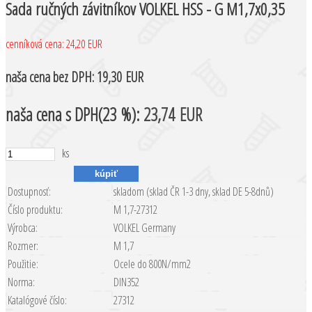
Sada ručných závitníkov VOLKEL HSS - G M1,7x0,35
cenníková cena:
24,20 EUR
naša cena
bez DPH:
19,30 EUR
naša cena
s DPH(23 %):
23,74 EUR
ks
Dostupnosť:
skladom (sklad ČR 1-3 dny, sklad DE 5-8dnů)
Číslo produktu:
M 1,7-27312
Výrobca:
VOLKEL Germany
Rozmer:
M 1,7
Použitie:
Ocele do 800N/mm2
Norma:
DIN352
Katalógové číslo:
27312