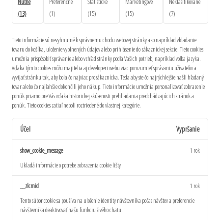
Nutné
Preferenčné
Štatistické
Marketingové
Neklasifikované
(13)
(1)
(15)
(15)
(7)
Tieto informácie sú nevyhnutné k správnemu chodu webovej stránky ako napríklad vkladanie
tovaru do košíka, uloženie vyplnených údajov alebo prihlásenie do zákazníckej sekcie.
Tieto cookies
umožnia prispôsobiť správanie alebo vzhľad stránky podľa Vašich potrieb, napríklad voľba jazyka.
Vďaka týmto cookies môžu majitelia aj developeri webu viac porozumieť správaniu užívateľov a
vyvijať stránku tak, aby bola čo najviac prozákaznícka. Teda aby ste čo najrýchlejšie našli hľadaný
tovar alebo čo najľahšie dokončili jeho nákup.
Tieto informácie umožnia personalizovať zobrazenie
ponúk priamo pre Vás vďaka historickej skúsenosti prehliadania predchádzajúcich stránok a
ponúk.
Tieto cookies zatiaľ neboli roztriedené do vlastnej kategórie.
Účel
Vypršanie
show_cookie_message
1 rok
Ukladá informácie o potrebe zobrazenia cookie lišty
__zlcmid
1 rok
Tento súbor cookie sa používa na uloženie identity návštevníka počas návštev a preferencie
návštevníka deaktivovať našu funkciu živého chatu.