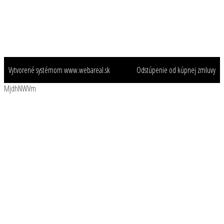
KONTAKTY
Vytvorené systémom
www.webareal.sk
Odstúpenie od kúpnej zmluvy
MjdhNWVm