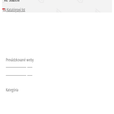
Katalógový list
Prevádzkované weby
www.mt-nastroje.cz
www.mt-nastroje.sk
Kategória
O NÁS
KATALÓGY
OBCHODNÉ PODMIENKY
TECHNICKÉ INFORMÁCIE