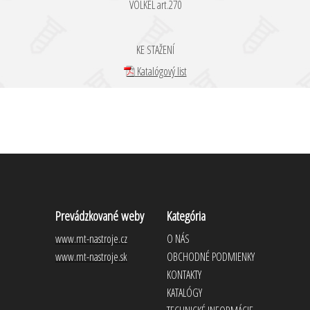
VÖLKEL art.270
KE STAŽENÍ
Katalógový list
Prevádzkované weby
Kategória
www.mt-nastroje.cz
O NÁS
www.mt-nastroje.sk
OBCHODNÉ PODMIENKY
KONTAKTY
KATALÓGY