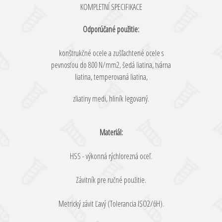
KOMPLETNÍ SPECIFIKACE
Odporúčané použitie:
konštrukčné ocele a zušľachtené ocele s
pevnosťou do 800 N/mm2, šedá liatina, tvárna
liatina, temperovaná liatina,
zliatiny medi, hliník legovaný.
Materiál:
HSS - výkonná rýchlorezná oceľ.
Závitník pre ručné použitie.
Metrický závit Ľavý (Tolerancia ISO2/6H).