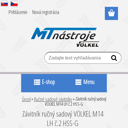
Prihlásenie
Nová registrácia
E-shop
Menu
Úvod
»
Ručné sadové závitníky
»
Závitník ručný sadový
VÖLKEL M14 LH č.2 HSS-G
Závitník ručný sadový VÖLKEL M14
LH č.2 HSS-G