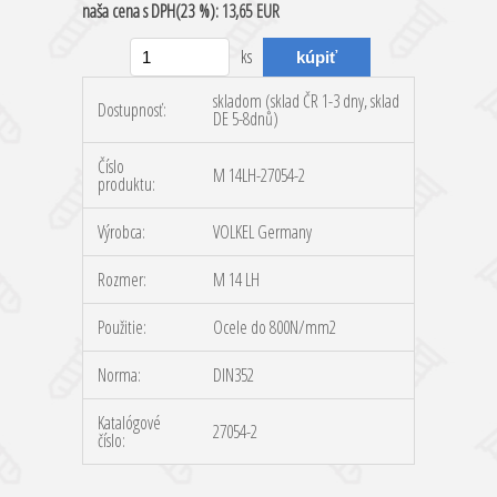
naša cena
s DPH(23 %):
13,65 EUR
ks
skladom (sklad ČR 1-3 dny, sklad
Dostupnosť:
DE 5-8dnů)
Číslo
M 14LH-27054-2
produktu:
Výrobca:
VOLKEL Germany
Rozmer:
M 14 LH
Použitie:
Ocele do 800N/mm2
Norma:
DIN352
Katalógové
27054-2
číslo: